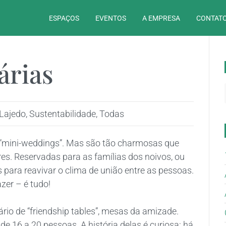
ESPAÇOS
EVENTOS
A EMPRESA
CONTATO
árias
Lajedo
,
Sustentabilidade
,
Todas
 “mini-weddings”. Mas são tão charmosas que
. Reservadas para as famílias dos noivos, ou
 para reavivar o clima de união entre as pessoas.
zer – é tudo!
o de “friendship tables”, mesas da amizade.
16 a 20 pessoas. A história delas é curiosa: há