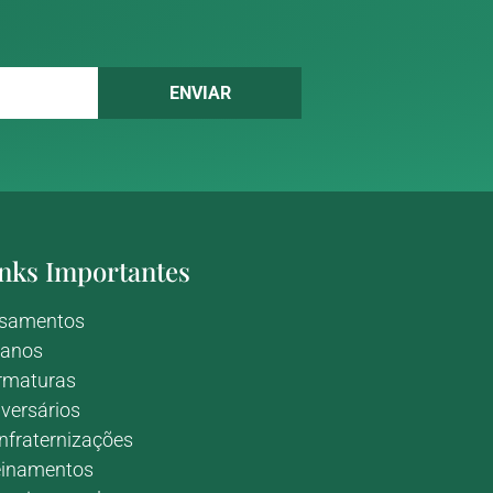
ENVIAR
nks Importantes
samentos
 anos
rmaturas
iversários
nfraternizações
einamentos