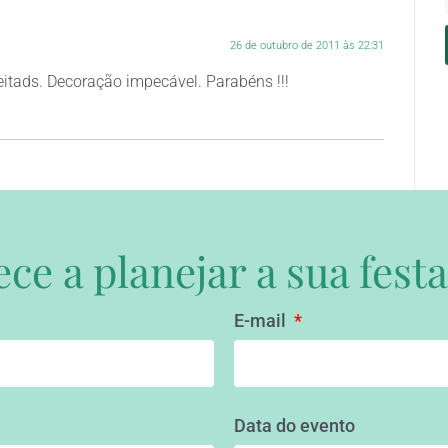
26 de outubro de 2011 às 22:31
tads. Decoração impecável. Parabéns !!!
e a planejar a sua festa
E-mail
Data do evento