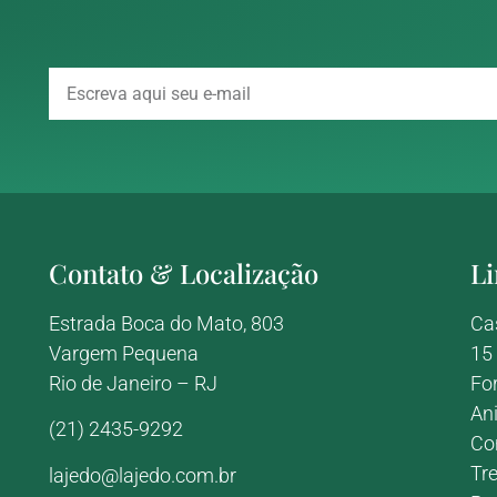
Contato & Localização
Li
Estrada Boca do Mato, 803
Ca
Vargem Pequena
15
Rio de Janeiro – RJ
Fo
An
(21) 2435-9292
Co
Tr
lajedo@lajedo.com.br