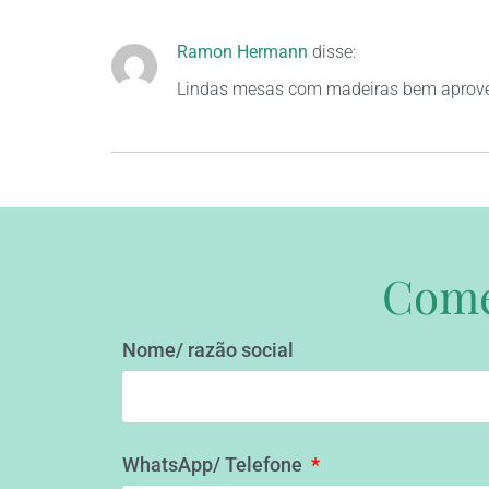
Ramon Hermann
disse:
Lindas mesas com madeiras bem aprovei
Comec
Nome/ razão social
WhatsApp/ Telefone