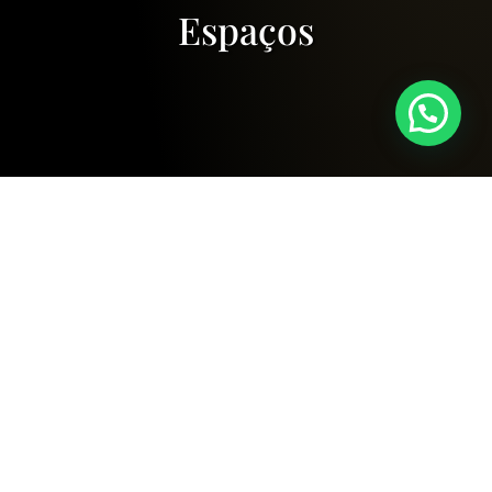
Espaços
Localizado entre as montanhas do Maciço da
Pedra Branca, maior floresta urbana do país, o
Lajedo encanta os visitantes pelo seu
deslumbrante cenário. São 330.000 m² de área
total, onde 70% é de Mata Atlântica preservada.
Um paraíso particular dentro da cidade do Rio de
Janeiro.
Logo na entrada, uma alameda de palmeiras