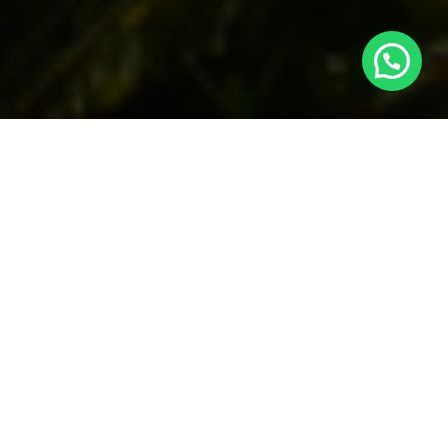
O Lajedo é uma
empresa de eventos
referência no
Rio de Janeiro no segmento de festas e eventos
privativos ao ar livre. Já recebeu acima de 2
milhões de convidados nos mais de 4000 eventos
que realizou. Seus serviços de
organização de
eventos
incluem desde um treinamento para
poucas dezenas de funcionários até grandes
casamentos e mega eventos de final de ano para
grupos de 4000 funcionários.
Pioneiro no mercado, o Lajedo iniciou suas