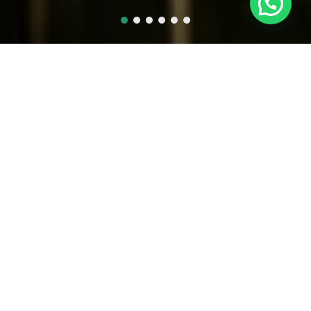
Estrutura
Quer fazer o seu evento em um espaço de charme
e com estrutura completa de serviços?
Com exuberante área externa, o Lajedo 2 Solarium
é uma opção excepcional para mini weddings e
eventos sociais ou corporativos mais
intimistas. Uma experiência única no Rio de
Janeiro.
Projeto paisagístico integrando áreas
internas e externas,