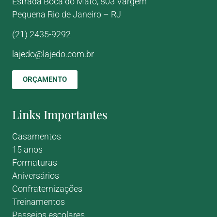
Estrada Boca do Mato, 803
Vargem
Pequena
Rio de Janeiro – RJ
(21) 2435-9292
lajedo@lajedo.com.br
ORÇAMENTO
Links Importantes
Casamentos
15 anos
Formaturas
Aniversários
Confraternizações
Treinamentos
Passeios escolares