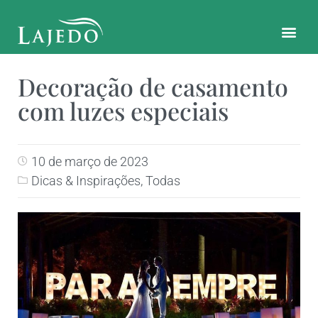
CONTATO E LOCALIZAÇÃO
Decoração de casamento
com luzes especiais
10 de março de 2023
Dicas & Inspirações
,
Todas