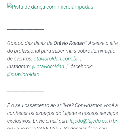
________________
Gostou das dicas de
Otávio Roldan
? Acesse o site
do profissional para saber mais sobre iluminação
de eventos:
otavioroldan.com.br
|
instagram:
@otavioroldan
| facebook:
@otavioroldan
________________
E o seu casamento ao ar livre? Convidamos você a
conhecer os espaços do Lajedo e nossos serviços
exclusivos. Envie email para
lajedo@lajedo.com.br
ou ligue para 2435-9292. Se desejar, faça seu