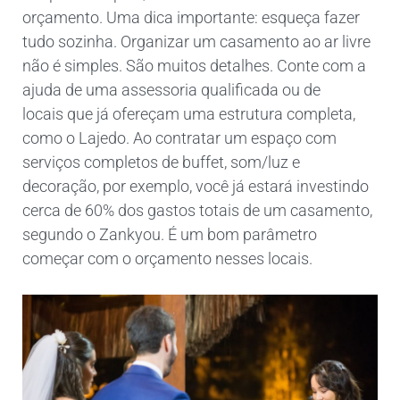
orçamento.
Uma dica importante: esqueça fazer
tudo sozinha. Organizar um casamento ao ar livre
não é simples. São muitos detalhes. Conte com a
ajuda de uma assessoria qualificada ou de
locais que já ofereçam uma estrutura completa,
como o Lajedo. Ao contratar um espaço com
serviços completos de buffet, som/luz e
decoração, por exemplo, você já estará investindo
cerca de 60% dos gastos totais de um casamento,
segundo o Zankyou. É um bom parâmetro
começar com o orçamento nesses locais.