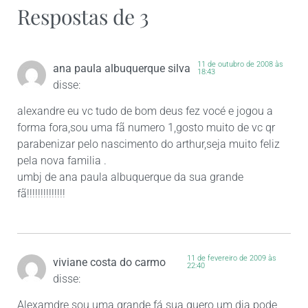
Respostas de 3
11 de outubro de 2008 às
ana paula albuquerque silva
18:43
disse:
alexandre eu vc tudo de bom deus fez vocé e jogou a
forma fora,sou uma fã numero 1,gosto muito de vc qr
parabenizar pelo nascimento do arthur,seja muito feliz
pela nova familia .
umbj de ana paula albuquerque da sua grande
fã!!!!!!!!!!!!!!
11 de fevereiro de 2009 às
viviane costa do carmo
22:40
disse:
Alexamdre sou uma grande fá sua quero um dia pode