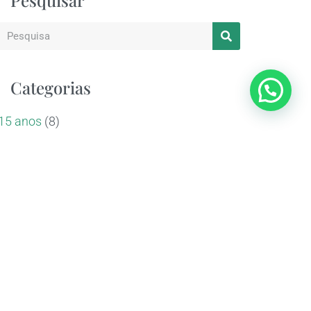
Pesquisar
Categorias
15 anos
(8)
Aconteceu no Lajedo
(52)
Aniversários
(16)
Casamento ao ar livre
(24)
Corporativos
(21)
Dicas & Inspirações
(25)
Entrevistas
(7)
Equipe Lajedo
(3)