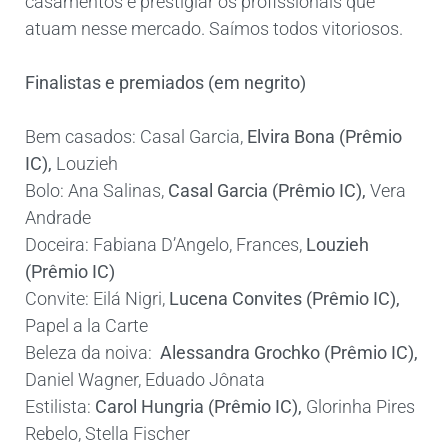
casamentos e prestigiar os profissionais que
atuam nesse mercado. Saímos todos vitoriosos.
Finalistas e premiados (em negrito)
Bem casados: Casal Garcia,
Elvira Bona (Prêmio
IC)
,
Louzieh
Bolo: Ana Salinas,
Casal Garcia (Prêmio IC)
,
Vera
Andrade
Doceira: Fabiana D’Angelo, Frances,
Louzieh
(Prêmio IC)
Convite:
Eilá Nigri,
Lucena Convites (Prêmio IC)
,
Papel a la Carte
Beleza da noiva:
Alessandra Grochko (Prêmio IC)
,
Daniel Wagner, Eduado Jônata
Estilista:
Carol Hungria (Prêmio IC)
,
Glorinha Pires
Rebelo, Stella Fischer