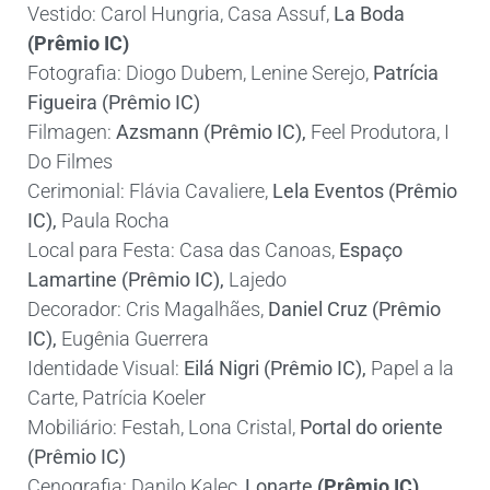
Vestido: Carol Hungria, Casa Assuf,
La Boda
(Prêmio IC)
Fotografia:
Diogo Dubem, Lenine Serejo,
Patrícia
Figueira (Prêmio IC)
Filmagen:
Azsmann (Prêmio IC)
,
Feel Produtora, I
Do Filmes
Cerimonial:
Flávia Cavaliere,
Lela Eventos (Prêmio
IC)
,
Paula Rocha
Local para Festa:
Casa das Canoas,
Espaço
Lamartine (Prêmio IC),
Lajedo
Decorador:
Cris Magalhães,
Daniel Cruz (Prêmio
IC)
,
Eugênia Guerrera
Identidade Visual:
Eilá Nigri (Prêmio IC)
,
Papel a la
Carte, Patrícia Koeler
Mobiliário:
Festah, Lona Cristal,
Portal do oriente
(Prêmio IC)
Cenografia:
Danilo Kalec,
Lonarte
(Prêmio IC)
,