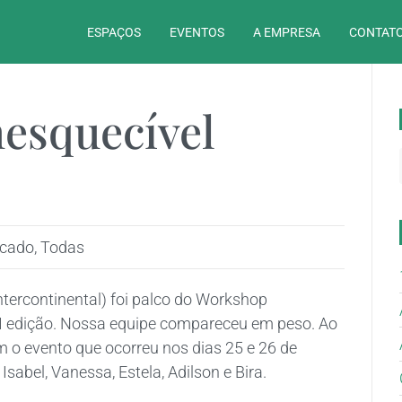
ESPAÇOS
EVENTOS
A EMPRESA
CONTATO
esquecível
rcado
,
Todas
ntercontinental) foi palco do Workshop
I edição. Nossa equipe compareceu em peso. Ao
m o evento que ocorreu nos dias 25 e 26 de
Isabel, Vanessa, Estela, Adilson e Bira.