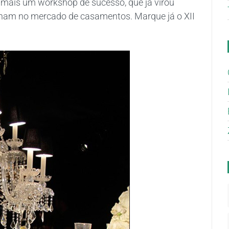
 mais um workshop de sucesso, que já virou
alham no mercado de casamentos. Marque já o XII