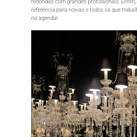
redondas com grandes profissionais. Enfim,
referência para noivas e todos os que trab
na agenda!