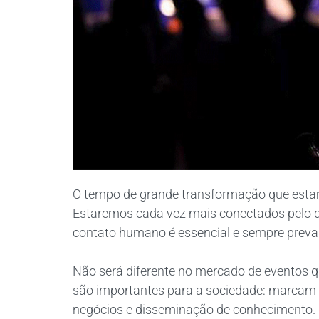
O tempo de grande transformação que esta
Estaremos cada vez mais conectados pelo dig
contato humano é essencial e sempre preva
Não será diferente no mercado de eventos q
são importantes para a sociedade: marcam d
negócios e disseminação de conhecimento. 