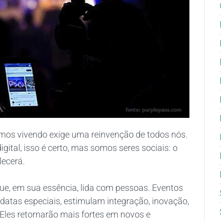
mos vivendo exige uma reinvenção de todos nós.
ital, isso é certo, mas somos seres sociais: o
lecerá.
ue, em sua essência, lida com pessoas. Eventos
atas especiais, estimulam integração, inovação,
Eles retornarão mais fortes em novos e