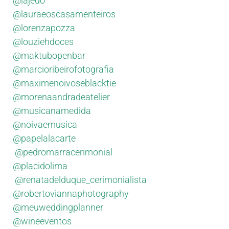
@lajedo
@lauraeoscasamenteiros
@lorenzapozza
@louziehdoces
@maktubopenbar
@marcioribeirofotografia
@maximenoivoseblacktie
@morenaandradeatelier
@musicanamedida
@noivaemusica
@papelalacarte
‍
@pedromarracerimonial
@placidolima
‍
@renatadelduque_cerimonialista
@robertoviannaphotography
@meuweddingplanner
@wineeventos