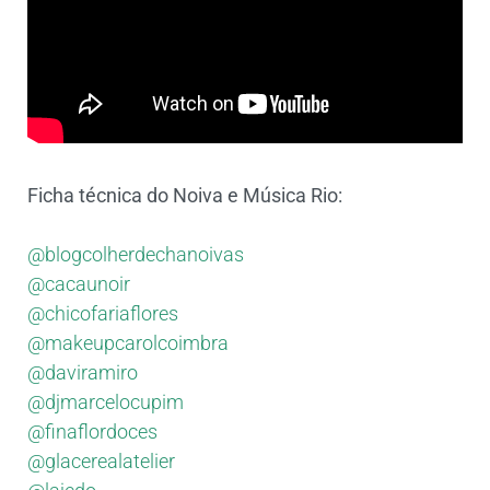
Ficha técnica do Noiva e Música Rio:
@blogcolherdechanoivas
@cacaunoir
@chicofariaflores
@makeupcarolcoimbra
@daviramiro
@djmarcelocupim
@finaflordoces
@glacerealatelier