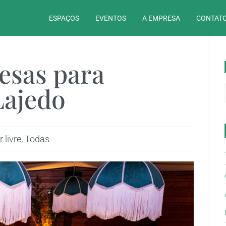
ESPAÇOS
EVENTOS
A EMPRESA
CONTATO
esas para
Lajedo
 livre
,
Todas