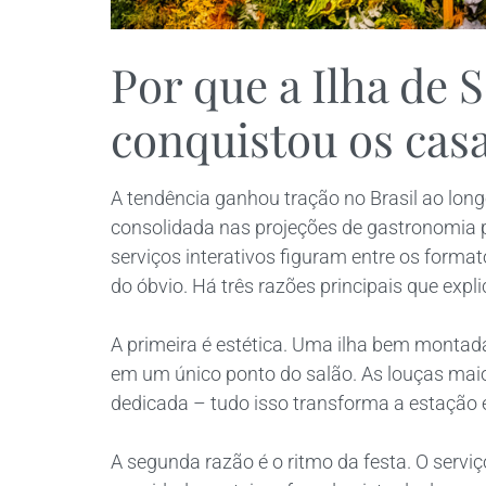
Por que a Ilha de
conquistou os ca
A tendência ganhou tração no Brasil ao lon
consolidada nas projeções de gastronomia 
serviços interativos figuram entre os forma
do óbvio. Há três razões principais que exp
A primeira é estética. Uma ilha bem montada
em um único ponto do salão. As louças maio
dedicada – tudo isso transforma a estação e
A segunda razão é o ritmo da festa. O servi