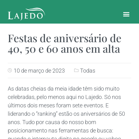
CONTATO E LOCALIZAÇÃO
Festas de aniversário de
40, 50 e 60 anos em alta
10 de março de 2023
Todas
As datas cheias da meia idade têm sido muito
celebradas, pelo menos aqui no Lajedo. Só nos
últimos dois meses foram sete eventos. E
liderando o “ranking” estão os aniversários de 50
anos. Tudo por causa do nosso bom
posicionamento nas ferramentas de busca:
quando o internauta digita no google ou yahoo