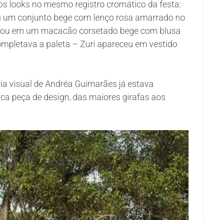
s looks no mesmo registro cromático da festa:
u um conjunto bege com lenço rosa amarrado no
ostou em um macacão corsetado bege com blusa
completava a paleta – Zuri apareceu em vestido
ia visual de Andréa Guimarães já estava
a peça de design, das maiores girafas aos