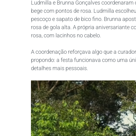
Ludmilla e Brunna Gonçalves coordenaram o
bege com pontos de rosa. Ludmilla escolhe
pescoço e sapato de bico fino. Brunna ap
rosa de gola alta. A própria aniversariante 
rosa, com lacinhos no cabelo.
A coordenação reforçava algo que a curador
propondo: a festa funcionava como uma únic
detalhes mais pessoais.