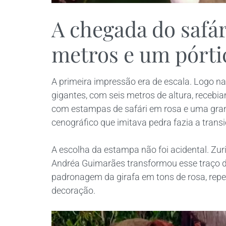
A chegada do safári
metros e um pórti
A primeira impressão era de escala. Logo na 
gigantes, com seis metros de altura, recebi
com estampas de safári em rosa e uma gran
cenográfico que imitava pedra fazia a transiç
A escolha da estampa não foi acidental. Zuri
Andréa Guimarães transformou esse traço da
padronagem da girafa em tons de rosa, repet
decoração.