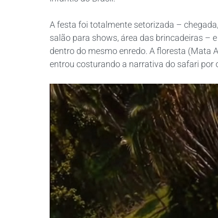
A festa foi totalmente setorizada – chegada
salão para shows, área das brincadeiras –
dentro do mesmo enredo. A floresta (Mata At
entrou costurando a narrativa do safari po