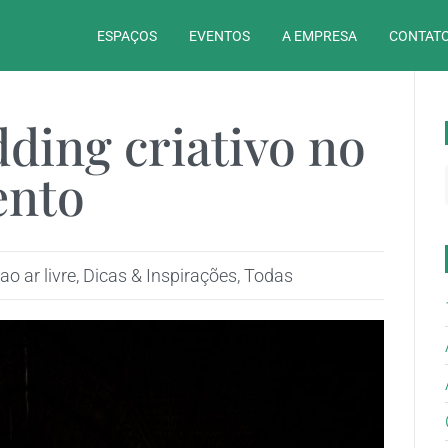
ESPAÇOS
EVENTOS
A EMPRESA
CONTATO
ding criativo no
ento
o ar livre
,
Dicas & Inspirações
,
Todas