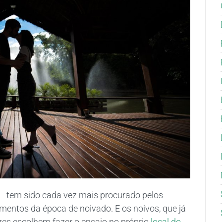
 tem sido cada vez mais procurado pelos
entos da época de noivado. E os noivos, que já
zes escolhem fazer o ensaio no próprio
local do