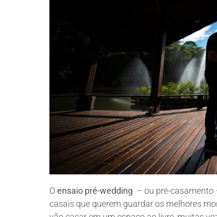
O
ensaio pré-wedding
– ou pré-casamento –
casais que querem guardar os melhores mom
vão casar em um espaço ao livre, muitas ve