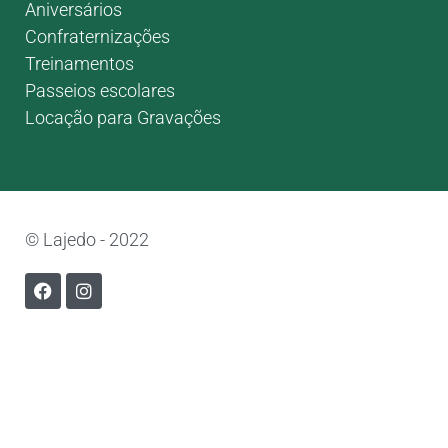
Aniversários
Confraternizações
Treinamentos
Passeios escolares
Locação para Gravações
© Lajedo - 2022