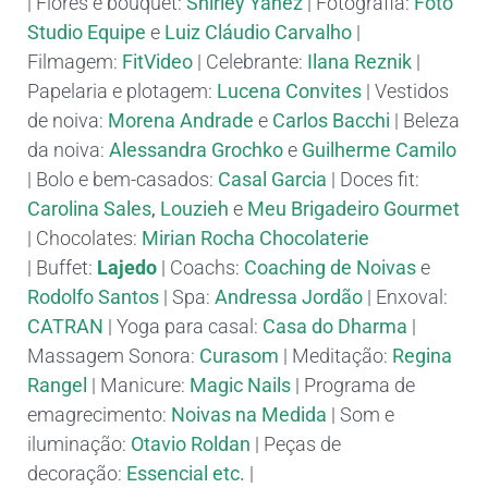
| Flores e bouquet:
Shirley Yáñez
| Fotografia:
Foto
Studio Equipe
e
Luiz Cláudio Carvalho
|
Filmagem:
FitVideo
| Celebrante:
Ilana Reznik
|
Papelaria e plotagem:
Lucena Convites
| Vestidos
de noiva:
Morena Andrade
e
Carlos Bacchi
| Beleza
da noiva:
Alessandra Grochko
e
Guilherme Camilo
| Bolo e bem-casados:
Casal Garcia
| Doces fit:
Carolina Sales
,
Louzieh
e
Meu Brigadeiro Gourmet
| Chocolates:
Mirian Rocha Chocolaterie
| Buffet:
Lajedo
| Coachs:
Coaching de Noivas
e
Rodolfo Santos
| Spa:
Andressa Jordão
| Enxoval:
CATRAN
| Yoga para casal:
Casa do Dharma
|
Massagem Sonora:
Curasom
| Meditação:
Regina
Rangel
| Manicure:
Magic Nails
| Programa de
emagrecimento:
Noivas na Medida
| Som e
iluminação:
Otavio Roldan
| Peças de
decoração:
Essencial etc.
|