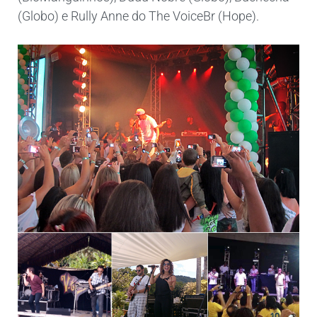
(Globo) e Rully Anne do The VoiceBr (Hope).