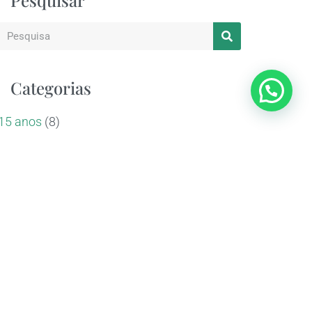
Pesquisar
Categorias
15 anos
(8)
Aconteceu no Lajedo
(52)
Aniversários
(16)
Casamento ao ar livre
(24)
Corporativos
(21)
Dicas & Inspirações
(25)
Entrevistas
(7)
Equipe Lajedo
(3)