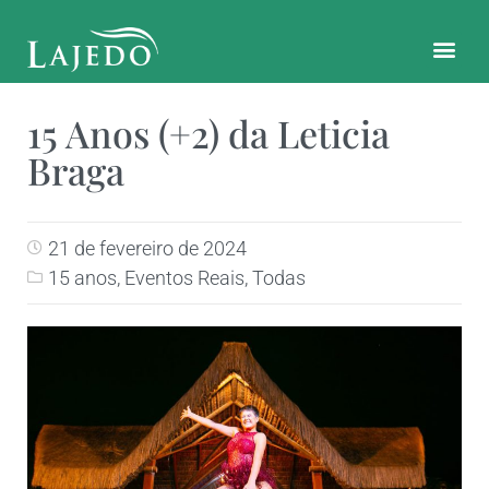
CONTATO E LOCALIZAÇÃO
15 Anos (+2) da Leticia
Braga
21 de fevereiro de 2024
15 anos
,
Eventos Reais
,
Todas