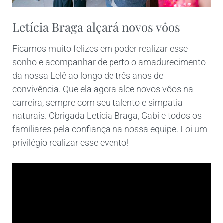
Letícia Braga alçará novos vôos
Ficamos muito felizes em poder realizar esse
sonho e acompanhar de perto o amadurecimento
da nossa Lelê ao longo de três anos de
convivência. Que ela agora alce novos vôos na
carreira, sempre com seu talento e simpatia
naturais. Obrigada Letícia Braga, Gabi e todos os
famíliares pela confiança na nossa equipe. Foi um
privilégio realizar esse evento!