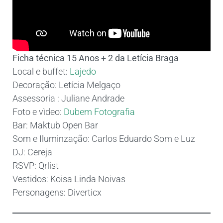
Ficha técnica 15 Anos + 2 da Letícia Braga
Local e buffet:
Lajedo
Decoração: Letícia Melgaço
Assessoria : Juliane Andrade
Foto e vìdeo:
Dubem Fotografia
Bar: Maktub Open Bar
Som e Iluminzação: Carlos Eduardo Som e Luz
DJ: Cereja
RSVP: Qrlist
Vestidos: Koisa Linda Noivas
Personagens: Diverticx